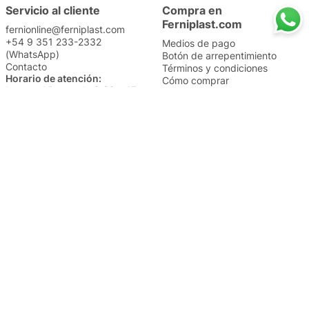
Servicio al cliente
Compra en
Ferniplast.com
fernionline@ferniplast.com
+54 9 351 233-2332
Medios de pago
(WhatsApp)
Botón de arrepentimiento
Contacto
Términos y condiciones
Horario de atención:
Cómo comprar
Lunes a Viernes de 8:30 a 17
Nuestros envíos
Sábados de 9 a 14
Cambios y devoluciones
Institucional
Categorías
Sucursales
Bazar y Hogar
Trabajá con nosotros
Perfumería
Quiénes somos
Librería
Preguntas frecuentes
Limpieza
Electro
Juguetería
Más vendidos
Cuidado de la piel
Cacerolas y Sartenes
Papelería