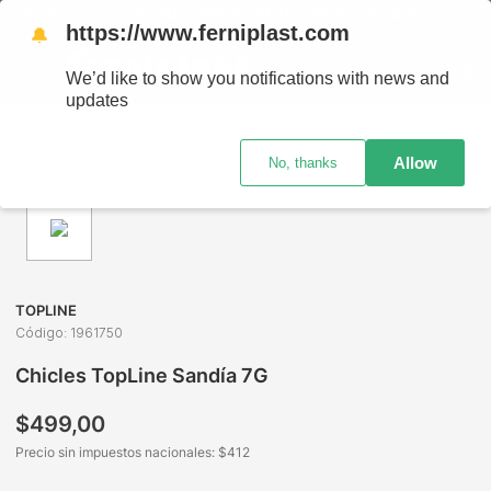
ENVÍOS A TODO EL PAÍS - RETIRO GRATIS EN SUCURSALES
https://www.ferniplast.com
🔔
We’d like to show you notifications with news and
updates
Golosinas y Alimentos
Golosinas
Chicles
Chicles TopLine Sandía 7G
Allow
No, thanks
TOPLINE
Código
:
1961750
Chicles TopLine Sandía 7G
$
499
,
00
Precio sin impuestos nacionales: $
412