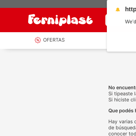
htt
🔔
¿Qué estás b
We’d
OFERTAS
No encuentr
Si tipeaste 
Si hiciste 
Que podés 
Hay varias 
de búsqueda
conocer tod