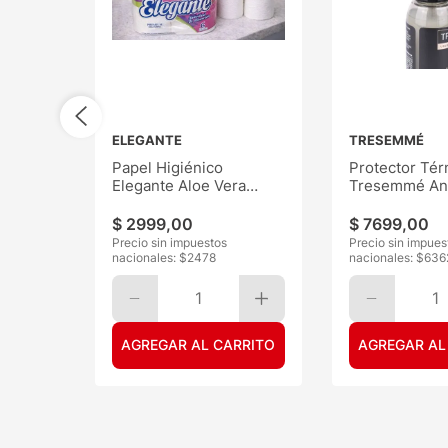
ELEGANTE
TRESEMMÉ
Papel Higiénico
Protector Tér
Elegante Aloe Vera
Tresemmé Ant
30mts 6
120ML
$
2999
,
00
$
7699
,
00
Precio sin impuestos
Precio sin impues
nacionales: $
2478
nacionales: $
636
1
1
AGREGAR AL CARRITO
AGREGAR AL