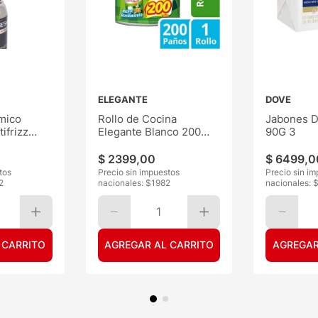
ELEGANTE
DOVE
mico
Rollo de Cocina
Jabones D
ifrizz
Elegante Blanco 200
90G 3
Paños
$
2399
,
00
$
6499
,
0
tos
Precio sin impuestos
Precio sin i
2
nacionales: $
1982
nacionales: 
1
 CARRITO
AGREGAR AL CARRITO
AGREGAR