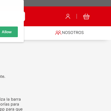
Allow
S
NOSOTROS
te.
za la barra
orías para
app para que