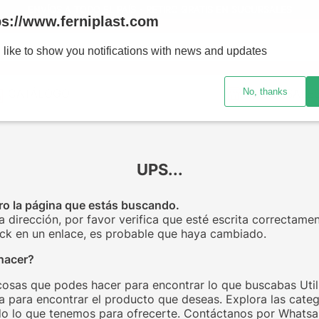
ENVÍOS A TODO EL PAÍS - RETIRO GRATIS EN SUCURSALES
ps://www.ferniplast.com
uscando?
 like to show you notifications with news and updates
No, thanks
CATÁLOGO
SUCURSALE
UPS...
o la página que estás buscando.
la dirección, por favor verifica que esté escrita correctamen
click en un enlace, es probable que haya cambiado.
hacer?
cosas que podes hacer para encontrar lo que buscabas Utili
 para encontrar el producto que deseas. Explora las categ
o lo que tenemos para ofrecerte. Contáctanos por Whats