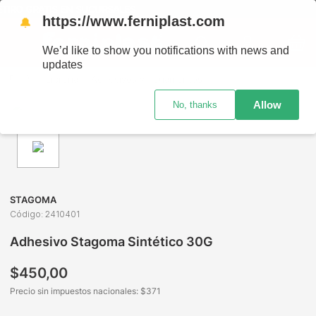
TIRO GRATIS EN SUCURSALES
https://www.ferniplast.com
🔔
We’d like to show you notifications with news and
updates
Librería
Adhesivos y Pegamentos
Adhesivos Escolares
Allow
No, thanks
STAGOMA
Código
:
2410401
Adhesivo Stagoma Sintético 30G
$
450
,
00
Precio sin impuestos nacionales: $
371