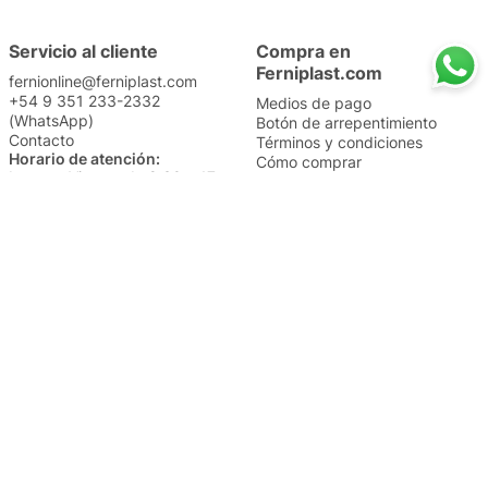
Servicio al cliente
Compra en
Ferniplast.com
fernionline@ferniplast.com
+54 9 351 233-2332
Medios de pago
(WhatsApp)
Botón de arrepentimiento
Contacto
Términos y condiciones
Horario de atención:
Cómo comprar
Lunes a Viernes de 8:30 a 17
Nuestros envíos
Sábados de 9 a 14
Cambios y devoluciones
Institucional
Categorías
Sucursales
Bazar y Hogar
Trabajá con nosotros
Perfumería
Quiénes somos
Librería
Preguntas frecuentes
Limpieza
Electro
Juguetería
Más vendidos
Cuidado de la piel
Cacerolas y Sartenes