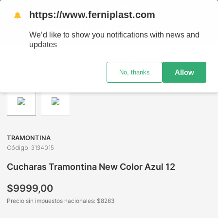
ENVÍOS A TODO EL PAÍS - RETIRO GRATIS EN SUCURSALES
https://www.ferniplast.com
🔔
We’d like to show you notifications with news and
updates
Bazar y Hogar
Cubiertos
Cucharas
Cucharas Tramontina New Color Azul 12
Allow
No, thanks
TRAMONTINA
Código
:
3134015
Cucharas Tramontina New Color Azul 12
$
9999
,
00
Precio sin impuestos nacionales: $
8263