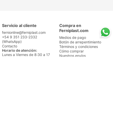
Servicio al cliente
Compra en
Ferniplast.com
fernionline@ferniplast.com
+54 9 351 233-2332
Medios de pago
(WhatsApp)
Botón de arrepentimiento
Contacto
Términos y condiciones
Horario de atención:
Cómo comprar
Lunes a Viernes de 8:30 a 17
Nuestros envíos
Sábados de 9 a 14
Cambios y devoluciones
Institucional
Categorías
Sucursales
Bazar y Hogar
Trabajá con nosotros
Perfumería
Quiénes somos
Librería
Preguntas frecuentes
Limpieza
Electro
Juguetería