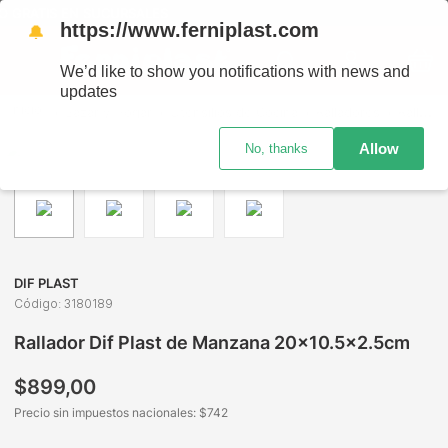
O GRATIS EN SUCURSALES
https://www.ferniplast.com
🔔
We’d like to show you notifications with news and
updates
Bazar y Hogar
Utensilios de Cocina
Ralladores
Rallador Dif Plast de Manzana 20x10.5x2.5cm
Allow
No, thanks
DIF PLAST
Código
:
3180189
Rallador Dif Plast de Manzana 20x10.5x2.5cm
$
899
,
00
Precio sin impuestos nacionales: $
742