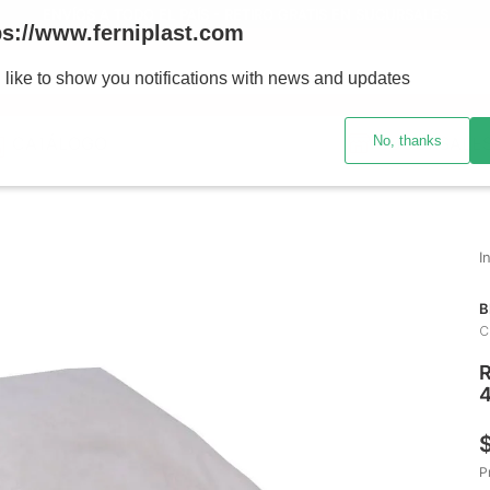
ENVÍOS A TODO EL PAÍS - RETIRO GRATIS EN SUCURSALES
ps://www.ferniplast.com
uscando?
 like to show you notifications with news and updates
No, thanks
CATÁLOGO
SUCURSALE
B
C
R
P