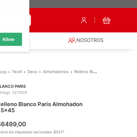
Allow
S
NOSOTROS
Textil
Deco
Almohadones
Relleno Blanco Paris Almohadon 45x45
LANCO PARIS
ódigo
:
3211009
elleno Blanco Paris Almohadon
45x45
$
6499
,
00
recio sin impuestos nacionales: $
5371