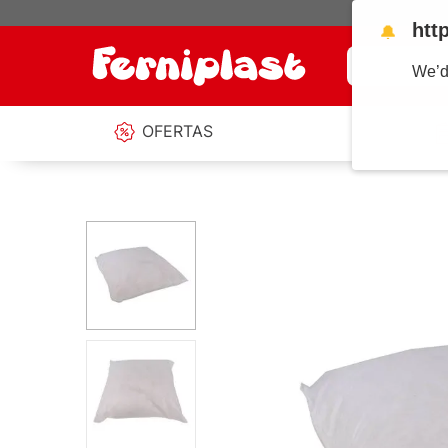
htt
🔔
¿Qué estás b
We’d
OFERTAS