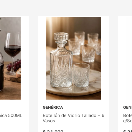
GENÉRICA
GEN
hica 500ML
Botellón de Vidrio Tallado + 6
Bote
Vasos
c/S