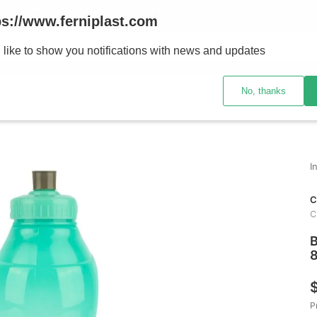
ENVÍOS A TODO EL PAÍS - RETIRO GRATIS EN SUCURSALES
ps://www.ferniplast.com
uscando?
 like to show you notifications with news and updates
No, thanks
CATÁLOGO
SUCURSALE
C
C
B
P