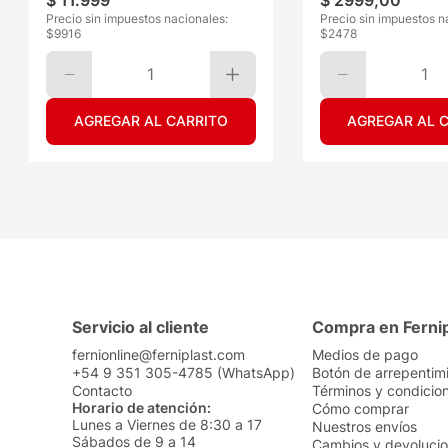
$
11
.
999
$
2999
,
00
Precio sin impuestos nacionales:
Precio sin impuestos n
$
9916
$
2478
1
1
AGREGAR AL CARRITO
AGREGAR AL 
Servicio al cliente
Compra en Ferni
fernionline@ferniplast.com
Medios de pago
+54 9 351 305-4785 (WhatsApp)
Botón de arrepentim
Contacto
Términos y condicio
Horario de atención:
Cómo comprar
Lunes a Viernes de 8:30 a 17
Nuestros envíos
Sábados de 9 a 14
Cambios y devoluci