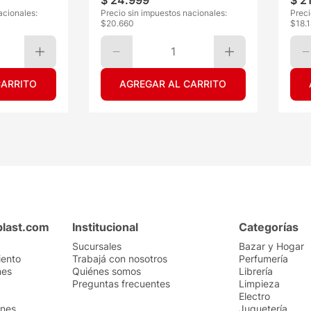
$
24
.
999
$
2
acionales:
Precio sin impuestos nacionales:
Preci
$
20.660
$
18.
1
CARRITO
AGREGAR AL CARRITO
plast.com
Institucional
Categorías
Sucursales
Bazar y Hogar
iento
Trabajá con nosotros
Perfumería
nes
Quiénes somos
Librería
Preguntas frecuentes
Limpieza
Electro
ones
Juguetería