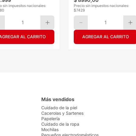
1
.
999
$
8990
,
00
o sin impuestos nacionales:
Precio sin impuestos nacionales:
180
$
7429
1
1
AGREGAR AL CARRITO
AGREGAR AL CARRITO
Más vendidos
Cuidado de la piel
Cacerolas y Sartenes
Papelería
Cuidado de la ropa
Mochilas
Pequeños electrodomésticos