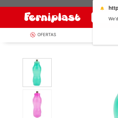
htt
🔔
¿Qué estás b
We’d
OFERTAS