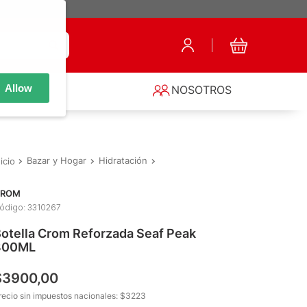
Allow
S
NOSOTROS
Bazar y Hogar
Hidratación
Botellas y Botellones
Botella C
ROM
ódigo
:
3310267
otella Crom Reforzada Seaf Peak
800ML
$
3900
,
00
recio sin impuestos nacionales: $
3223