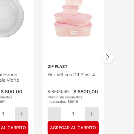
DIF PLAST
ax Hondo
Herméticos Dif Plast 4
ja Vidrio
$
800
,
00
$
6800
,
00
$
8500
,
00
puestos
Precio sin impuestos
$
661
nacionales: $
5619
1
1
 AL CARRITO
AGREGAR AL CARRITO