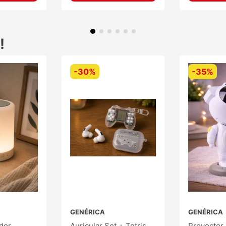
!
-
30%
-
35%
GENÉRICA
GENÉRICA
dor
Auricular Set + Tetris
Proyector