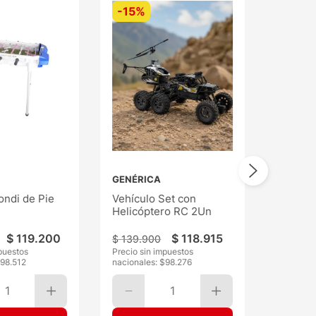
-
15%
GENÉRICA
ondi de Pie
Vehículo Set con
Helicóptero RC 2Un
$
119
.
200
$
118
.
915
$
139
.
900
puestos
Precio sin impuestos
$
98.512
nacionales: $
98.276
1
1