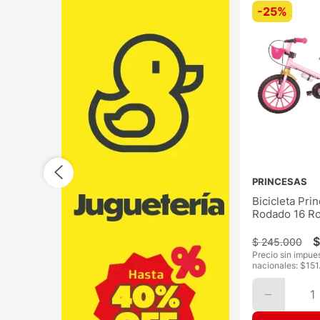
-
25%
PRINCESAS
Bicicleta Pri
Rodado 16 R
$
$
245
.
000
Precio sin impue
nacionales: $
151
1