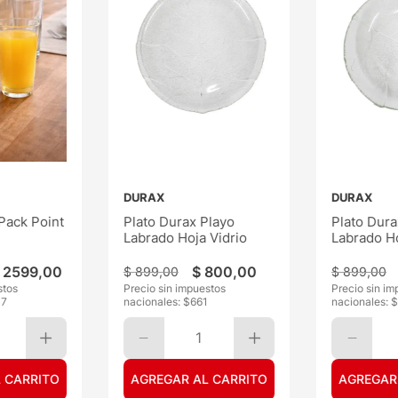
DURAX
DURAX
Pack Point
Plato Durax Playo
Plato Dur
Labrado Hoja Vidrio
Labrado Ho
2599
,
00
$
800
,
00
$
899
,
00
$
899
,
00
stos
Precio sin impuestos
Precio sin im
47
nacionales: $
661
nacionales: 
1
 CARRITO
AGREGAR AL CARRITO
AGREGAR