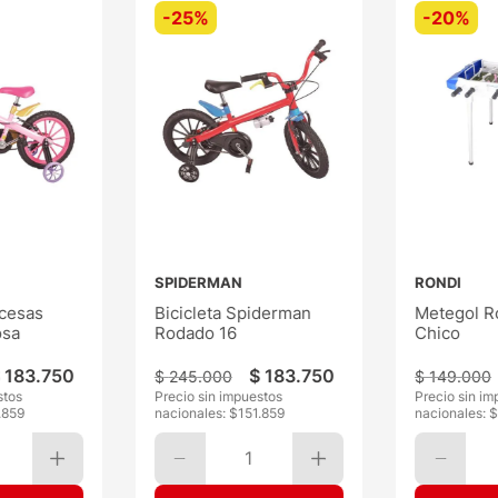
-
25%
-
20%
SPIDERMAN
RONDI
ncesas
Bicicleta Spiderman
Metegol R
osa
Rodado 16
Chico
183
.
750
$
183
.
750
$
245
.
000
$
149
.
000
stos
Precio sin impuestos
Precio sin im
.859
nacionales: $
151.859
nacionales: 
1