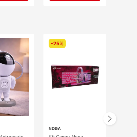
-
25%
NOGA
 Astronauta
Kit Gamer Noga