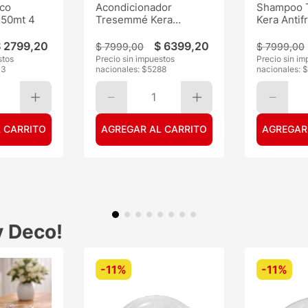
ico
Acondicionador
Shampoo 
 50mt 4
Tresemmé Kera
Kera Antif
Antifrizz 500ML
$
2799
,
20
$
6399
,
20
$
7999
,
00
$
7999
,
00
stos
Precio sin impuestos
Precio sin im
13
nacionales: $
5288
nacionales: 
1
 CARRITO
AGREGAR AL CARRITO
AGREGAR
y Deco!
-
11%
-
11%