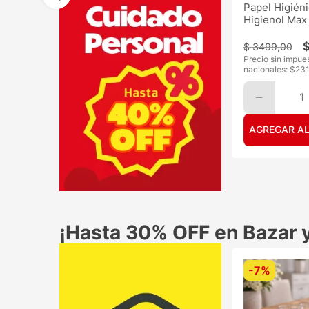
Papel Higién
Higienol Max
$
3499
,
00
Precio sin impue
nacionales: $
23
1
AGREGAR AL
¡Hasta 30% OFF en Bazar 
-
7%