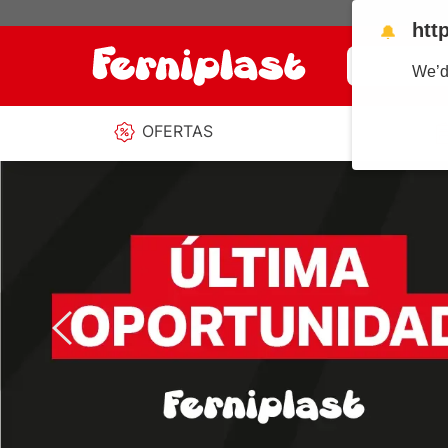
htt
🔔
¿Qué estás b
We’d
OFERTAS