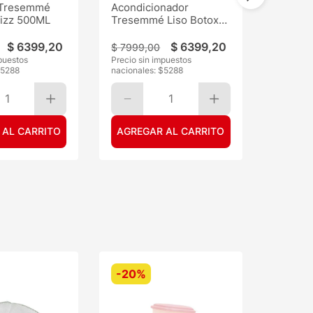
Tresemmé
Acondicionador
rizz 500ML
Tresemmé Liso Botox
ST 500ML
$
6399
,
20
$
6399
,
20
$
7999
,
00
puestos
Precio sin impuestos
$
5288
nacionales: $
5288
1
1
 AL CARRITO
AGREGAR AL CARRITO
-
20%