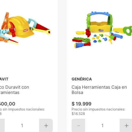
AVIT
GENÉRICA
co Duravit con
Caja Herramientas Caja en
ramientas
Bolsa
500
,
00
$
19
.
999
o sin impuestos nacionales:
Precio sin impuestos nacionales:
8
$
16.528
1
1