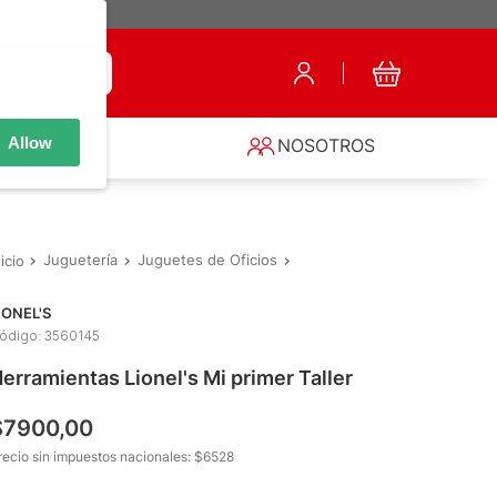
Allow
S
NOSOTROS
Juguetería
Juguetes de Oficios
Herramientas
Herramientas
IONEL'S
ódigo
:
3560145
erramientas Lionel's Mi primer Taller
$
7900
,
00
recio sin impuestos nacionales: $
6528