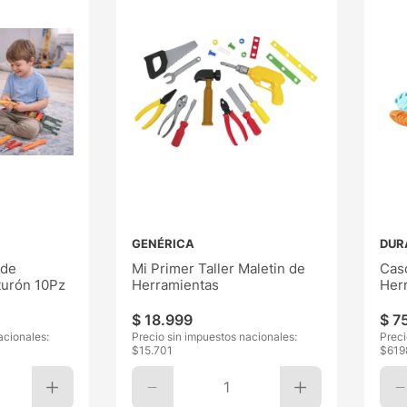
GENÉRICA
DUR
 de
Mi Primer Taller Maletin de
Cas
turón 10Pz
Herramientas
Her
$
18
.
999
$
7
acionales:
Precio sin impuestos nacionales:
Preci
$
15.701
$
619
1