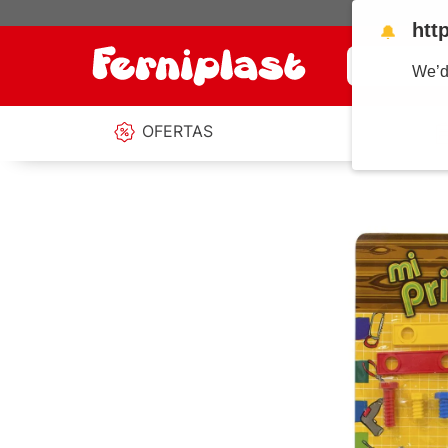
htt
🔔
¿Qué estás b
We’d
OFERTAS