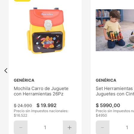
GENÉRICA
GENÉRICA
Mochila Carro de Juguete
Set Herramientas
con Herramientas 26Pz
Juguetes con Cin
$
19
.
992
$
5990
,
00
$
24
.
990
Precio sin impuestos nacionales:
Precio sin impuestos n
$
16.522
$
4950
1
1