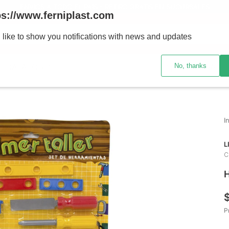
ENVÍOS A TODO EL PAÍS - RETIRO GRATIS EN SUCURSALES
ps://www.ferniplast.com
uscando?
 like to show you notifications with news and updates
No, thanks
CATÁLOGO
SUCURSALE
L
C
H
P