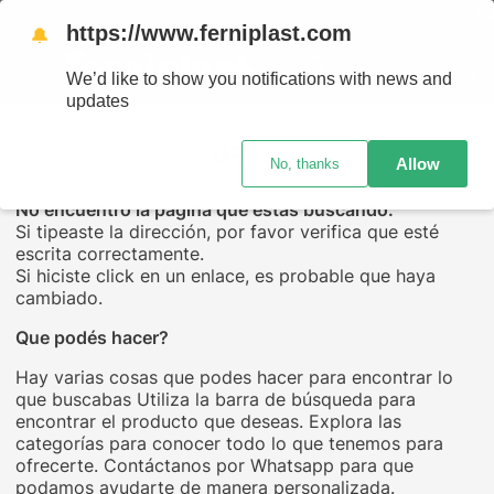
ENVÍ
https://www.ferniplast.com
🔔
We’d like to show you notifications with news and
updates
UPS...
Allow
No, thanks
No encuentro la página que estás buscando.
Si tipeaste la dirección, por favor verifica que esté
escrita correctamente.
Si hiciste click en un enlace, es probable que haya
cambiado.
Que podés hacer?
Hay varias cosas que podes hacer para encontrar lo
que buscabas Utiliza la barra de búsqueda para
encontrar el producto que deseas. Explora las
categorías para conocer todo lo que tenemos para
ofrecerte. Contáctanos por Whatsapp para que
podamos ayudarte de manera personalizada.