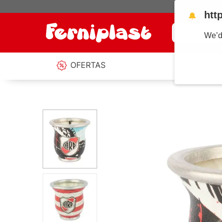
htt
🔔
¿Qué estás b
We’d
OFERTAS