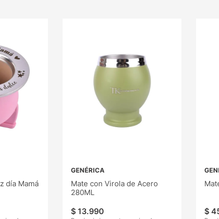
GENÉRICA
GEN
iz día Mamá
Mate con Virola de Acero
Mat
280ML
$
13
.
990
$
4