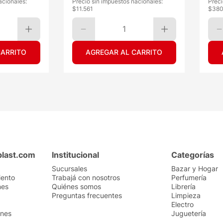
acionales:
Precio sin impuestos nacionales:
Preci
$
11.561
$
38
1
CARRITO
AGREGAR AL CARRITO
plast.com
Institucional
Categorías
Sucursales
Bazar y Hogar
iento
Trabajá con nosotros
Perfumería
nes
Quiénes somos
Librería
Preguntas frecuentes
Limpieza
Electro
ones
Juguetería