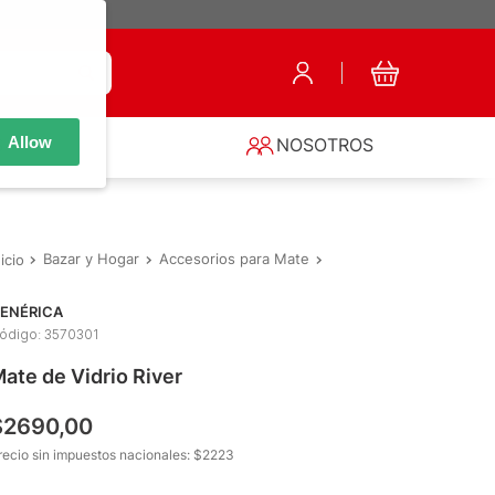
Allow
S
NOSOTROS
Bazar y Hogar
Accesorios para Mate
Mates
Mate de Vidrio
ENÉRICA
ódigo
:
3570301
ate de Vidrio River
$
2690
,
00
recio sin impuestos nacionales: $
2223