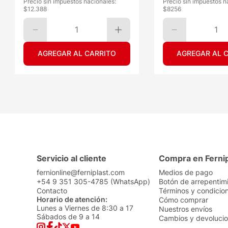
Precio sin impuestos nacionales:
Precio sin impuestos n
$
12.388
$
8256
1
1
AGREGAR AL CARRITO
AGREGAR AL 
Servicio al cliente
Compra en Ferni
fernionline@ferniplast.com
Medios de pago
+54 9 351 305-4785 (WhatsApp)
Botón de arrepentim
Contacto
Términos y condicio
Horario de atención:
Cómo comprar
Lunes a Viernes de 8:30 a 17
Nuestros envíos
Sábados de 9 a 14
Cambios y devoluci