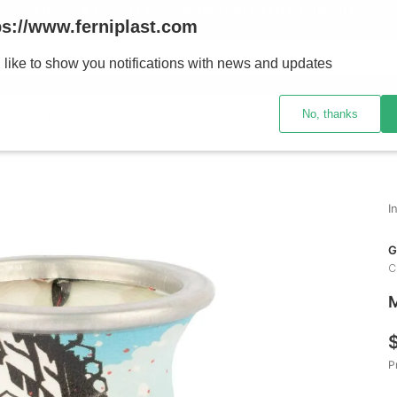
ENVÍOS A TODO EL PAÍS - RETIRO GRATIS EN SUCURSALES
ps://www.ferniplast.com
uscando?
 like to show you notifications with news and updates
No, thanks
CATÁLOGO
SUCURSALE
G
C
M
P