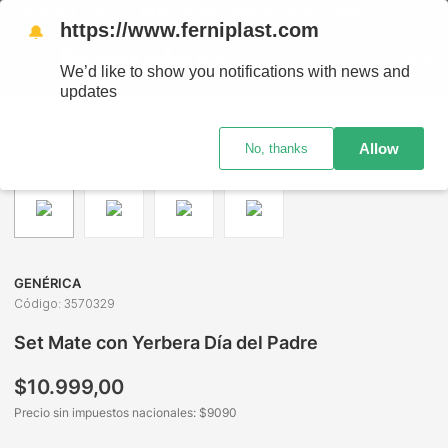
ENVÍOS A TODO EL PAÍS - RETIRO GRATIS EN SUCURSALES
https://www.ferniplast.com
🔔
We’d like to show you notifications with news and
updates
Bazar y Hogar
Accesorios para Mate
Set Matero
Set Mate con Yerbera Día del Padre
Allow
No, thanks
GENÉRICA
Código
:
3570329
Set Mate con Yerbera Día del Padre
$
10
.
999
,
00
Precio sin impuestos nacionales: $
9090