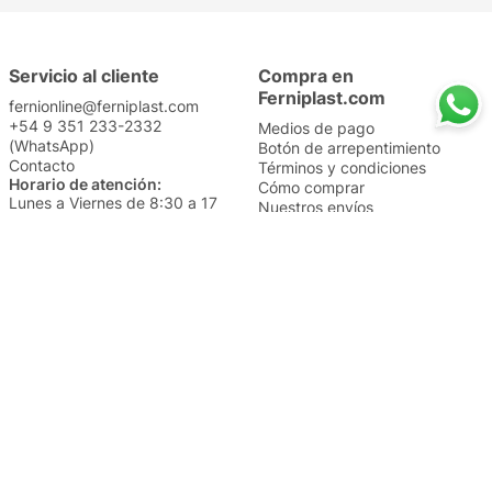
Servicio al cliente
Compra en
Ferniplast.com
fernionline@ferniplast.com
+54 9 351 233-2332
Medios de pago
(WhatsApp)
Botón de arrepentimiento
Contacto
Términos y condiciones
Horario de atención:
Cómo comprar
Lunes a Viernes de 8:30 a 17
Nuestros envíos
Sábados de 9 a 14
Cambios y devoluciones
Institucional
Categorías
Sucursales
Bazar y Hogar
Trabajá con nosotros
Perfumería
Quiénes somos
Librería
Preguntas frecuentes
Limpieza
Electro
Juguetería
Más vendidos