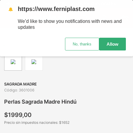
ENVÍOS A TODO EL PAÍS - RETIRO GRATIS EN SUCURSALES
https://www.ferniplast.com
🔔
We’d like to show you notifications with news and
updates
Limpieza
Desodorantes de Ambiente
Aromatizantes
P
Allow
No, thanks
SAGRADA MADRE
Código
:
3601006
Perlas Sagrada Madre Hindú
$
1999
,
00
Precio sin impuestos nacionales: $
1652