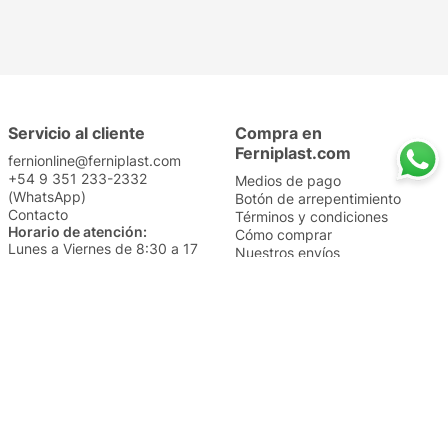
Servicio al cliente
Compra en
Ferniplast.com
fernionline@ferniplast.com
+54 9 351 233-2332
Medios de pago
(WhatsApp)
Botón de arrepentimiento
Contacto
Términos y condiciones
Horario de atención:
Cómo comprar
Lunes a Viernes de 8:30 a 17
Nuestros envíos
Sábados de 9 a 14
Cambios y devoluciones
Institucional
Categorías
Sucursales
Bazar y Hogar
Trabajá con nosotros
Perfumería
Quiénes somos
Librería
Preguntas frecuentes
Limpieza
Electro
Juguetería