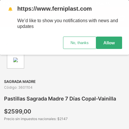
ENVÍOS A TODO EL PAÍS - RETIRO GRATIS EN SUCURSALES
https://www.ferniplast.com
🔔
We’d like to show you notifications with news and
updates
Limpieza
Desodorantes de Ambiente
Aromatizantes
Pa
Allow
No, thanks
SAGRADA MADRE
Código
:
3601104
Pastillas Sagrada Madre 7 Días Copal-Vainilla
$
2599
,
00
Precio sin impuestos nacionales: $
2147