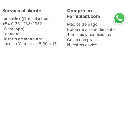
Servicio al cliente
Compra en
Ferniplast.com
fernionline@ferniplast.com
+54 9 351 233-2332
Medios de pago
(WhatsApp)
Botón de arrepentimiento
Contacto
Términos y condiciones
Horario de atención:
Cómo comprar
Lunes a Viernes de 8:30 a 17
Nuestros envíos
Sábados de 9 a 14
Cambios y devoluciones
Institucional
Categorías
Sucursales
Bazar y Hogar
Trabajá con nosotros
Perfumería
Quiénes somos
Librería
Preguntas frecuentes
Limpieza
Electro
Juguetería
Más vendidos
Cuidado de la piel
Cacerolas y Sartenes