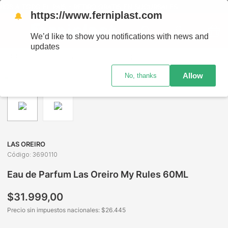
OS A TODO EL PAÍS - RETIRO GRATIS EN SUCURSALES
https://www.ferniplast.com
🔔
We’d like to show you notifications with news and
updates
Perfumería
Cuidado Personal
Fragancias de Mujer
Eau
Allow
No, thanks
LAS OREIRO
Código
:
3690110
Eau de Parfum Las Oreiro My Rules 60ML
$
31
.
999
,
00
Precio sin impuestos nacionales: $
26.445