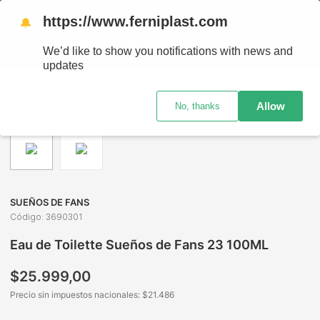
DO EL PAÍS - RETIRO GRATIS EN SUCURSALES
https://www.ferniplast.com
🔔
We’d like to show you notifications with news and
updates
Perfumería
Cuidado Personal
Fragancias Infantiles
Eau
Allow
No, thanks
SUEÑOS DE FANS
Código
:
3690301
Eau de Toilette Sueños de Fans 23 100ML
$
25
.
999
,
00
Precio sin impuestos nacionales: $
21.486