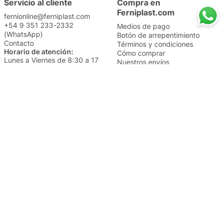
Servicio al cliente
Compra en
Ferniplast.com
fernionline@ferniplast.com
+54 9 351 233-2332
Medios de pago
(WhatsApp)
Botón de arrepentimiento
Contacto
Términos y condiciones
Horario de atención:
Cómo comprar
Lunes a Viernes de 8:30 a 17
Nuestros envíos
Sábados de 9 a 14
Cambios y devoluciones
Institucional
Categorías
Sucursales
Bazar y Hogar
Trabajá con nosotros
Perfumería
Quiénes somos
Librería
Preguntas frecuentes
Limpieza
Electro
Juguetería
Más vendidos
Cuidado de la piel
Cacerolas y Sartenes
Papelería
Cuidado de la ropa