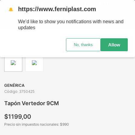
NVÍOS A TODO EL PAÍS - RETIRO GRATIS EN SUCURSALES
https://www.ferniplast.com
🔔
We’d like to show you notifications with news and
updates
Bazar y Hogar
Utensilios de Cocina
Otros
Tapón Vertedor 9CM
Allow
No, thanks
GENÉRICA
Código
:
3750425
Tapón Vertedor 9CM
$
1199
,
00
Precio sin impuestos nacionales: $
990