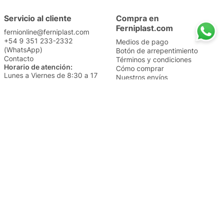
Servicio al cliente
Compra en
Ferniplast.com
fernionline@ferniplast.com
+54 9 351 233-2332
Medios de pago
(WhatsApp)
Botón de arrepentimiento
Contacto
Términos y condiciones
Horario de atención:
Cómo comprar
Lunes a Viernes de 8:30 a 17
Nuestros envíos
Sábados de 9 a 14
Cambios y devoluciones
Institucional
Categorías
Sucursales
Bazar y Hogar
Trabajá con nosotros
Perfumería
Quiénes somos
Librería
Preguntas frecuentes
Limpieza
Electro
Juguetería
Más vendidos
Cuidado de la piel
Cacerolas y Sartenes