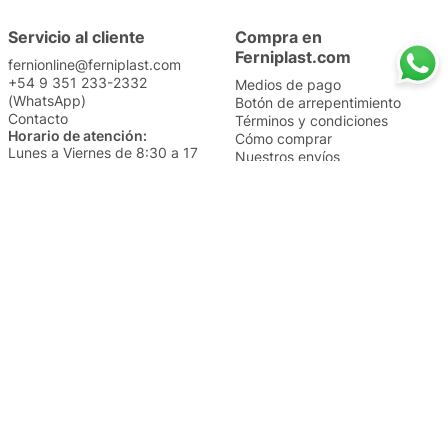
Servicio al cliente
Compra en
Ferniplast.com
fernionline@ferniplast.com
+54 9 351 233-2332
Medios de pago
(WhatsApp)
Botón de arrepentimiento
Contacto
Términos y condiciones
Horario de atención:
Cómo comprar
Lunes a Viernes de 8:30 a 17
Nuestros envíos
Sábados de 9 a 14
Cambios y devoluciones
Institucional
Categorías
Sucursales
Bazar y Hogar
Trabajá con nosotros
Perfumería
Quiénes somos
Librería
Preguntas frecuentes
Limpieza
Electro
Juguetería
Más vendidos
Cuidado de la piel
Cacerolas y Sartenes