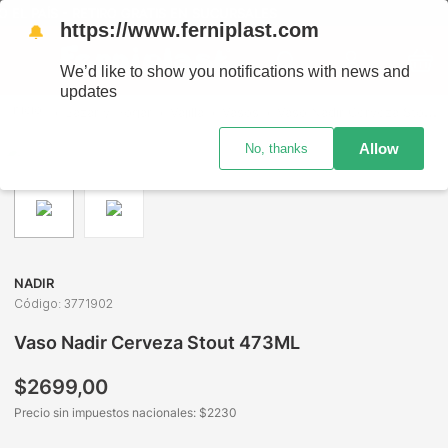
EL PAÍS - RETIRO GRATIS EN SUCURSALES
https://www.ferniplast.com
🔔
We’d like to show you notifications with news and
updates
Bazar y Hogar
Vajilla
Vasos
Vaso Nadir Cerveza Stout 473ML
Allow
No, thanks
NADIR
Código
:
3771902
Vaso Nadir Cerveza Stout 473ML
$
2699
,
00
Precio sin impuestos nacionales: $
2230