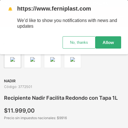
ENVÍOS A TODO EL PAÍS - RETIRO GRATIS EN SUCURSALES
https://www.ferniplast.com
🔔
We’d like to show you notifications with news and
updates
Bazar y Hogar
Contenedores de Alimentos
Herméticos
Allow
No, thanks
NADIR
Código
:
3772501
Recipiente Nadir Facilita Redondo con Tapa 1L
$
11
.
999
,
00
Precio sin impuestos nacionales: $
9916