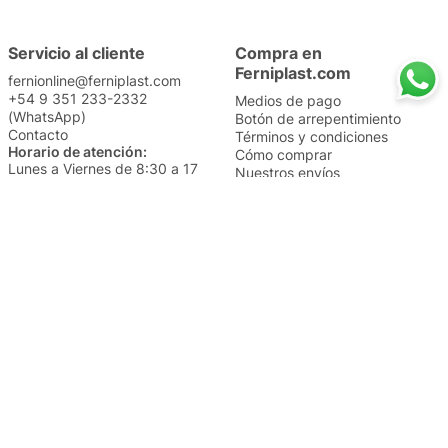
Servicio al cliente
Compra en
Ferniplast.com
fernionline@ferniplast.com
+54 9 351 233-2332
Medios de pago
(WhatsApp)
Botón de arrepentimiento
Contacto
Términos y condiciones
Horario de atención:
Cómo comprar
Lunes a Viernes de 8:30 a 17
Nuestros envíos
Sábados de 9 a 14
Cambios y devoluciones
Institucional
Categorías
Sucursales
Bazar y Hogar
Trabajá con nosotros
Perfumería
Quiénes somos
Librería
Preguntas frecuentes
Limpieza
Electro
Juguetería
Más vendidos
Cuidado de la piel