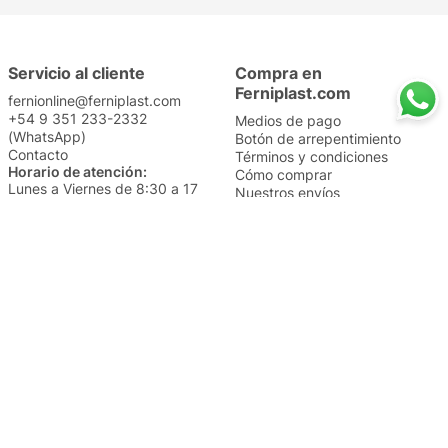
Servicio al cliente
Compra en
Ferniplast.com
fernionline@ferniplast.com
+54 9 351 233-2332
Medios de pago
(WhatsApp)
Botón de arrepentimiento
Contacto
Términos y condiciones
Horario de atención:
Cómo comprar
Lunes a Viernes de 8:30 a 17
Nuestros envíos
Sábados de 9 a 14
Cambios y devoluciones
Institucional
Categorías
Sucursales
Bazar y Hogar
Trabajá con nosotros
Perfumería
Quiénes somos
Librería
Preguntas frecuentes
Limpieza
Electro
Juguetería
Más vendidos