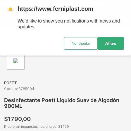
VÍOS A TODO EL PAÍS - RETIRO GRATIS EN SUCURSALES
https://www.ferniplast.com
🔔
We’d like to show you notifications with news and
updates
Limpieza
Desodorantes de Ambiente
Desodorantes y De
Allow
No, thanks
POETT
Código
:
3785004
Desinfectante Poett Líquido Suav de Algodón
900ML
$
1790
,
00
Precio sin impuestos nacionales: $
1479