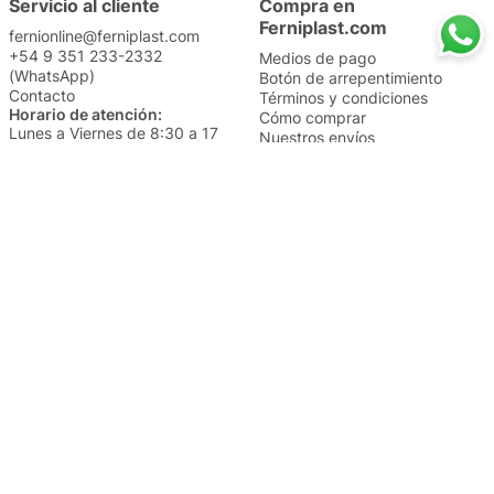
Servicio al cliente
Compra en
Ferniplast.com
fernionline@ferniplast.com
+54 9 351 233-2332
Medios de pago
(WhatsApp)
Botón de arrepentimiento
Contacto
Términos y condiciones
Horario de atención:
Cómo comprar
Lunes a Viernes de 8:30 a 17
Nuestros envíos
Sábados de 9 a 14
Cambios y devoluciones
Institucional
Categorías
Sucursales
Bazar y Hogar
Trabajá con nosotros
Perfumería
Quiénes somos
Librería
Preguntas frecuentes
Limpieza
Electro
Juguetería
Más vendidos
Cuidado de la piel
Cacerolas y Sartenes
Papelería
Cuidado de la ropa