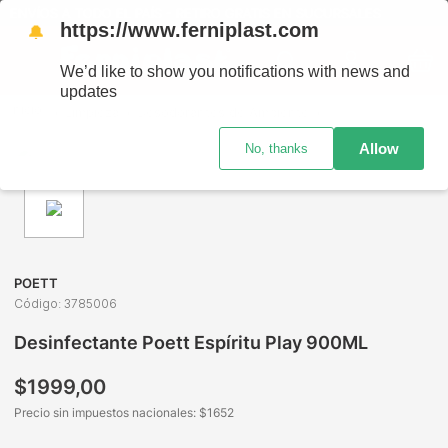
ENVÍOS A TODO EL PAÍS - RETIRO GRATIS EN SUCURSALES
https://www.ferniplast.com
🔔
We’d like to show you notifications with news and
updates
Limpieza
Desodorantes de Ambiente
Desodorantes y De
Allow
No, thanks
POETT
Código
:
3785006
Desinfectante Poett Espíritu Play 900ML
$
1999
,
00
Precio sin impuestos nacionales: $
1652