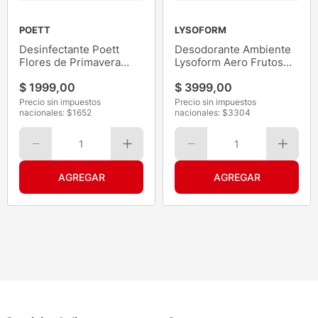
POETT
LYSOFORM
Desinfectante Poett
Desodorante Ambiente
Flores de Primavera
Lysoform Aero Frutos
900ML
del Bosque 360ML
$
1999
,
00
$
3999
,
00
Precio sin impuestos
Precio sin impuestos
nacionales: $
1652
nacionales: $
3304
1
1