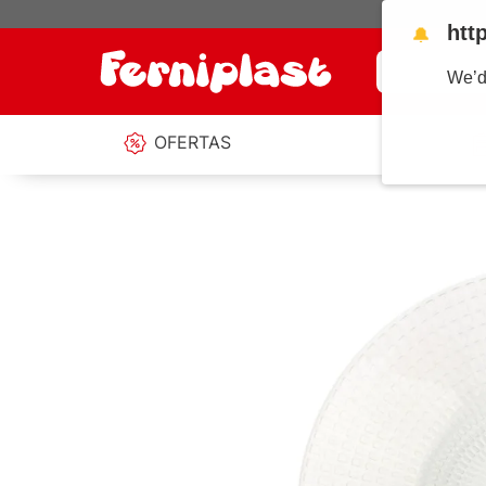
htt
🔔
¿Qué estás b
We’d
OFERTAS