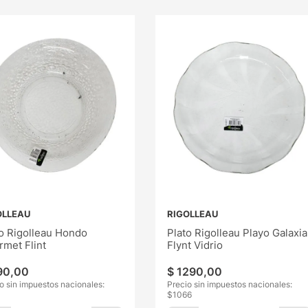
OLLEAU
RIGOLLEAU
o Rigolleau Hondo
Plato Rigolleau Playo Galaxia
met Flint
Flynt Vidrio
90
,
00
$
1290
,
00
o sin impuestos nacionales:
Precio sin impuestos nacionales:
$
1066