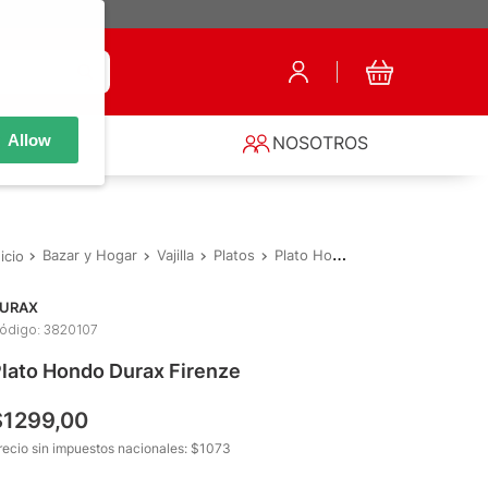
Allow
S
NOSOTROS
Bazar y Hogar
Vajilla
Platos
Plato Hondo Durax Firenze
URAX
ódigo
:
3820107
lato Hondo Durax Firenze
$
1299
,
00
recio sin impuestos nacionales: $
1073