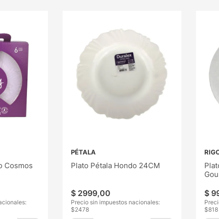
PÉTALA
RIG
yo Cosmos
Plato Pétala Hondo 24CM
Plat
Gour
$
2999
,
00
$
9
acionales:
Precio sin impuestos nacionales:
Preci
$
2478
$
818