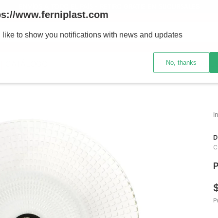
ENVÍOS A TODO EL PAÍS - RETIRO GRATIS EN SUCURSALES
ps://www.ferniplast.com
uscando?
 like to show you notifications with news and updates
No, thanks
CATÁLOGO
SUCURSALE
D
C
P
P