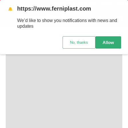
ENVÍOS A TODO EL PAÍS - RETIRO GRATIS
https://www.ferniplast.com
🔔
TAMBIÉN TE PUEDE INTERESAR
We’d like to show you notifications with news and
updates
Allow
No, thanks