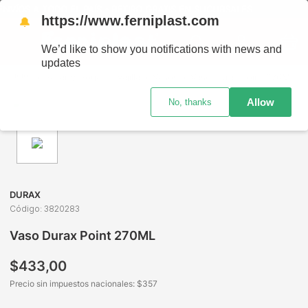
VÍOS A TODO EL PAÍS - RETIRO GRATIS EN SUCURSALES
https://www.ferniplast.com
🔔
We’d like to show you notifications with news and
updates
Bazar y Hogar
Vajilla
Vasos
Vaso Durax Point 270ML
Allow
No, thanks
DURAX
Código
:
3820283
Vaso Durax Point 270ML
$
433
,
00
Precio sin impuestos nacionales: $
357