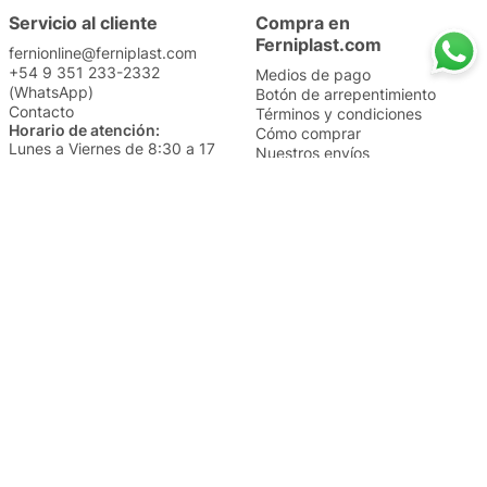
Servicio al cliente
Compra en
Ferniplast.com
fernionline@ferniplast.com
+54 9 351 233-2332
Medios de pago
(WhatsApp)
Botón de arrepentimiento
Contacto
Términos y condiciones
Horario de atención:
Cómo comprar
Lunes a Viernes de 8:30 a 17
Nuestros envíos
Sábados de 9 a 14
Cambios y devoluciones
Institucional
Categorías
Sucursales
Bazar y Hogar
Trabajá con nosotros
Perfumería
Quiénes somos
Librería
Preguntas frecuentes
Limpieza
Electro
Juguetería
Más vendidos
Cuidado de la piel
Cacerolas y Sartenes
Papelería