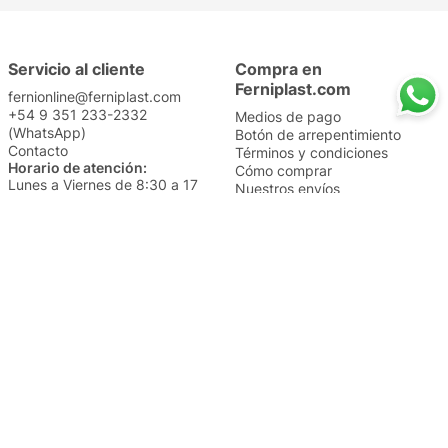
Servicio al cliente
Compra en
Ferniplast.com
fernionline@ferniplast.com
+54 9 351 233-2332
Medios de pago
(WhatsApp)
Botón de arrepentimiento
Contacto
Términos y condiciones
Horario de atención:
Cómo comprar
Lunes a Viernes de 8:30 a 17
Nuestros envíos
Sábados de 9 a 14
Cambios y devoluciones
Institucional
Categorías
Sucursales
Bazar y Hogar
Trabajá con nosotros
Perfumería
Quiénes somos
Librería
Preguntas frecuentes
Limpieza
Electro
Juguetería
Más vendidos