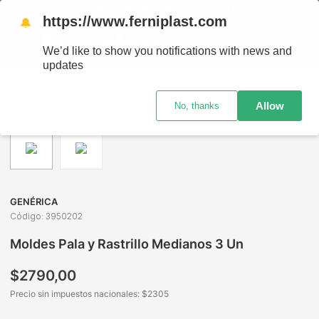
ENVÍOS A TODO EL PAÍS - RETIRO GRATIS EN SUCURSALES
https://www.ferniplast.com
🔔
We’d like to show you notifications with news and
updates
Juguetería
Vehículos de Juguete
Vehículos Sin Control
Allow
No, thanks
GENÉRICA
Código
:
3950202
Moldes Pala y Rastrillo Medianos 3 Un
$
2790
,
00
Precio sin impuestos nacionales: $
2305