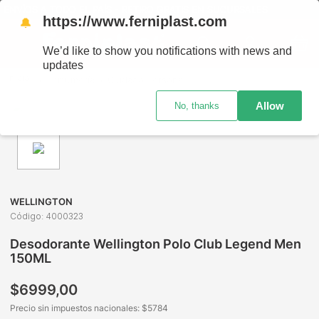
ENVÍOS A TODO EL PAÍS - RETIRO GRATIS EN SUCURSALES
https://www.ferniplast.com
🔔
We’d like to show you notifications with news and
updates
Perfumería
Cuidado Personal
Desodorante de Hombre
Allow
No, thanks
WELLINGTON
Código
:
4000323
Desodorante Wellington Polo Club Legend Men
150ML
$
6999
,
00
Precio sin impuestos nacionales: $
5784