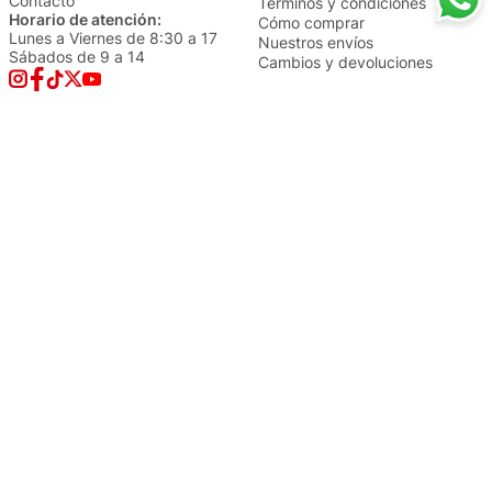
Contacto
Términos y condiciones
Horario de atención:
Cómo comprar
Lunes a Viernes de 8:30 a 17
Nuestros envíos
Sábados de 9 a 14
Cambios y devoluciones
Institucional
Categorías
Sucursales
Bazar y Hogar
Trabajá con nosotros
Perfumería
Quiénes somos
Librería
Preguntas frecuentes
Limpieza
Electro
Juguetería
Más vendidos
Cuidado de la piel
Cacerolas y Sartenes
Papelería
Cuidado de la ropa
Mochilas
Pequeños electrodomésticos