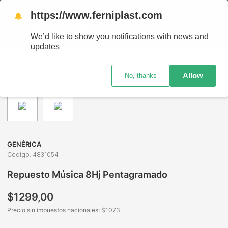
TODO EL PAÍS - RETIRO GRATIS EN SUCURSALES
https://www.ferniplast.com
🔔
We’d like to show you notifications with news and
updates
Librería
Repuestos Escolares
Repuestos Escolares
Re
Allow
No, thanks
GENÉRICA
Código
:
4831054
Repuesto Música 8Hj Pentagramado
$
1299
,
00
Precio sin impuestos nacionales: $
1073