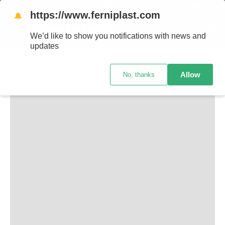
ENVÍOS A TODO EL PAÍS - RETIRO GRATIS EN S
https://www.ferniplast.com
🔔
TAMBIÉN TE PUEDE INTERESAR
We’d like to show you notifications with news and
updates
Allow
No, thanks