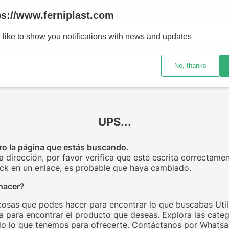
ENVÍOS A TODO EL PAÍS - RETIRO GRATIS EN SUCURSALES
ps://www.ferniplast.com
uscando?
 like to show you notifications with news and updates
No, thanks
CATÁLOGO
SUCURSALE
UPS...
o la página que estás buscando.
la dirección, por favor verifica que esté escrita correctamen
click en un enlace, es probable que haya cambiado.
hacer?
cosas que podes hacer para encontrar lo que buscabas Utili
 para encontrar el producto que deseas. Explora las categ
o lo que tenemos para ofrecerte. Contáctanos por Whats