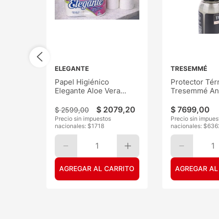
ELEGANTE
TRESEMMÉ
Papel Higiénico
Protector Tér
Elegante Aloe Vera
Tresemmé Ant
30mts 6
120ML
$
2079
,
20
$
7699
,
00
$
2599
,
00
Precio sin impuestos
Precio sin impues
nacionales: $
1718
nacionales: $
636
1
1
AGREGAR AL CARRITO
AGREGAR AL