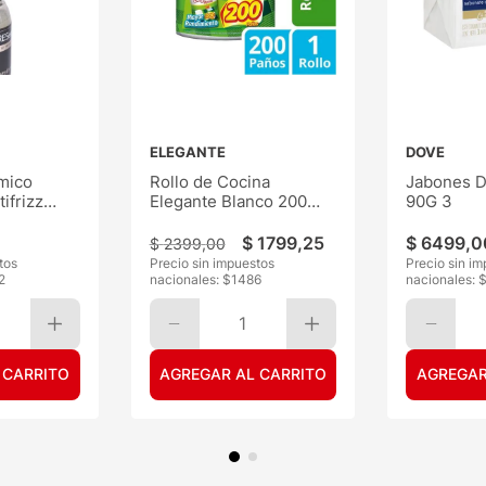
ELEGANTE
DOVE
mico
Rollo de Cocina
Jabones D
ifrizz
Elegante Blanco 200
90G 3
Paños
$
1799
,
25
$
6499
,
0
$
2399
,
00
tos
Precio sin impuestos
Precio sin i
2
nacionales: $
1486
nacionales: 
1
 CARRITO
AGREGAR AL CARRITO
AGREGAR