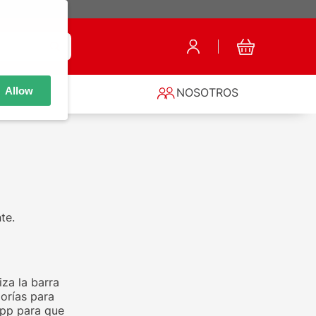
Allow
S
NOSOTROS
te.
za la barra
orías para
app para que