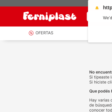
htt
🔔
¿Qué estás b
We’d
OFERTAS
No encuentr
Si tipeaste 
Si hiciste 
Que podés 
Hay varias 
de búsqueda
conocer tod