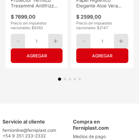
Protector Térmico
Papel Higiénico
Tresemmé Antifrizz
Elegante Aloe Vera
120ML
30mts 6
$
7699
,
00
$
2599
,
00
Precio sin impuestos
Precio sin impuestos
nacionales: $
6362
nacionales: $
2147
1
1
Servicio al cliente
Compra en
Ferniplast.com
fernionline@ferniplast.com
+54 9 351 233-2332
Medios de pago