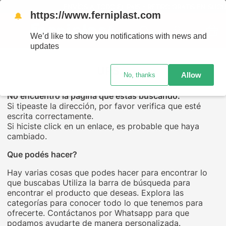
ENVÍOS A TODO EL PAÍS - RETIRO GRATIS EN SUCU
https://www.ferniplast.com
🔔
We’d like to show you notifications with news and
updates
UPS...
Allow
No, thanks
No encuentro la página que estás buscando.
Si tipeaste la dirección, por favor verifica que esté
escrita correctamente.
Si hiciste click en un enlace, es probable que haya
cambiado.
Que podés hacer?
Hay varias cosas que podes hacer para encontrar lo
que buscabas Utiliza la barra de búsqueda para
encontrar el producto que deseas. Explora las
categorías para conocer todo lo que tenemos para
ofrecerte. Contáctanos por Whatsapp para que
podamos ayudarte de manera personalizada.