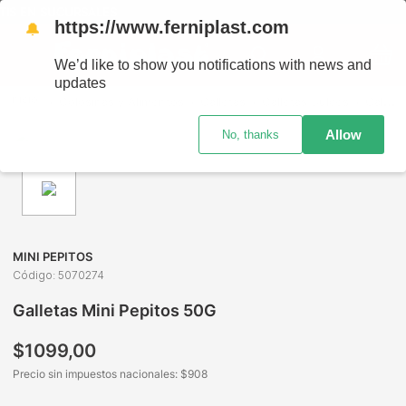
IS EN SUCURSALES
https://www.ferniplast.com
🔔
We’d like to show you notifications with news and
updates
Golosinas y Alimentos
Galletas
Galletas Dulces
Galletas Mini Pepitos 50G
Allow
No, thanks
MINI PEPITOS
Código
:
5070274
Galletas Mini Pepitos 50G
$
1099
,
00
Precio sin impuestos nacionales: $
908