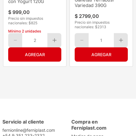
con Yogurt 120G
Variedad 390G
$
999
,
00
$
2799
,
00
Precio sin impuestos
Precio sin impuestos
nacionales: $
825
nacionales: $
2313
Mínimo
2
unidades
2
1
Servicio al cliente
Compra en
Ferniplast.com
fernionline@ferniplast.com
+54 9 351 233-2332