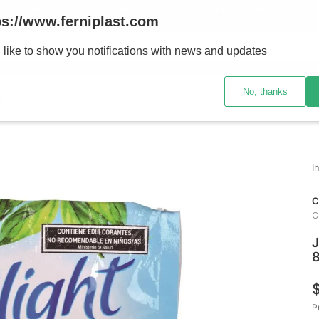
ENVÍOS A TODO EL PAÍS - RETIRO GRATIS EN SUCURSALES
ps://www.ferniplast.com
uscando?
 like to show you notifications with news and updates
No, thanks
CATÁLOGO
SUCURSALE
C
C
J
P