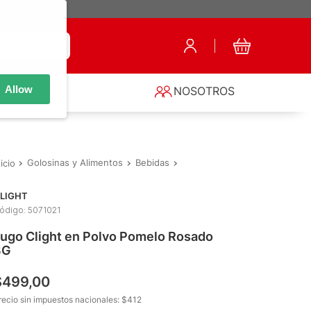
Allow
S
NOSOTROS
Golosinas y Alimentos
Bebidas
Jugos en Polvo
Jugo Cligh
LIGHT
ódigo
:
5071021
ugo Clight en Polvo Pomelo Rosado
8G
$
499
,
00
recio sin impuestos nacionales: $
412