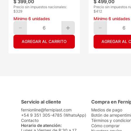
$
399
,
00
$
499
,
00
Precio sin impuestos nacionales:
Precio sin impuestos n
$
329
$
412
Mínimo
6
unidades
Mínimo
6
unidades
6
6
AGREGAR AL CARRITO
AGREGAR AL 
Servicio al cliente
Compra en Ferni
fernionline@ferniplast.com
Medios de pago
+54 9 351 305-4785 (WhatsApp)
Botón de arrepentim
Contacto
Términos y condicio
Horario de atención:
Cómo comprar
Lunes a Viernes de 8:30 a 17
Nuestros envíos