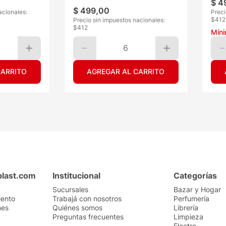
$
4
$
499
,
00
acionales:
Preci
$
412
Precio sin impuestos nacionales:
$
412
Mín
6
CARRITO
AGREGAR AL CARRITO
plast.com
Institucional
Categorías
Sucursales
Bazar y Hogar
iento
Trabajá con nosotros
Perfumería
nes
Quiénes somos
Librería
Preguntas frecuentes
Limpieza
Electro