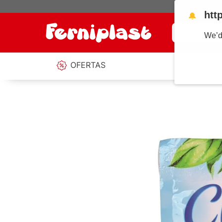
htt
🔔
¿Qué estás b
We’d
OFERTAS