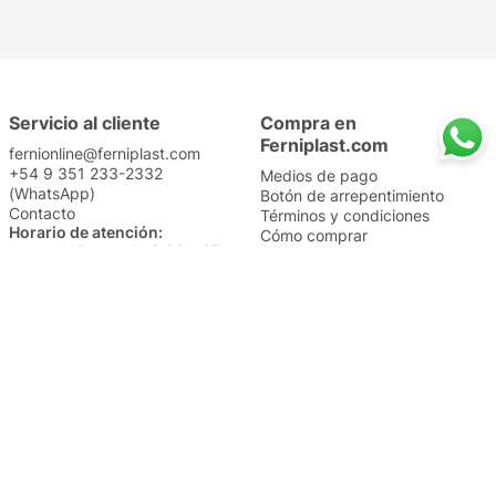
Servicio al cliente
Compra en
Ferniplast.com
fernionline@ferniplast.com
+54 9 351 233-2332
Medios de pago
(WhatsApp)
Botón de arrepentimiento
Contacto
Términos y condiciones
Horario de atención:
Cómo comprar
Lunes a Viernes de 8:30 a 17
Nuestros envíos
Sábados de 9 a 14
Cambios y devoluciones
Institucional
Categorías
Sucursales
Bazar y Hogar
Trabajá con nosotros
Perfumería
Quiénes somos
Librería
Preguntas frecuentes
Limpieza
Electro
Juguetería