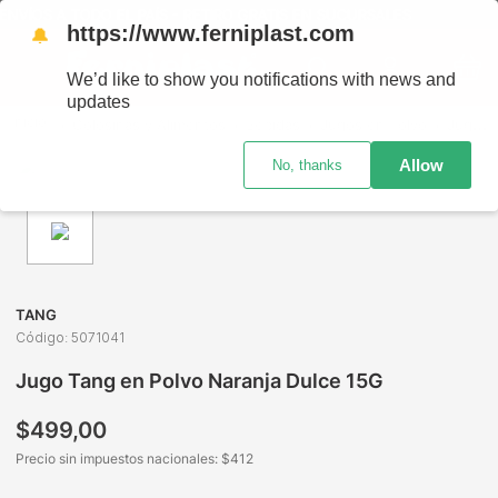
NVÍOS A TODO EL PAÍS - RETIRO GRATIS EN SUCURSALES
https://www.ferniplast.com
🔔
We’d like to show you notifications with news and
updates
Golosinas y Alimentos
Bebidas
Jugos en Polvo
Jugo Tang en Polvo Naranja Dulce 15G
Allow
No, thanks
TANG
Código
:
5071041
Jugo Tang en Polvo Naranja Dulce 15G
$
499
,
00
Precio sin impuestos nacionales: $
412