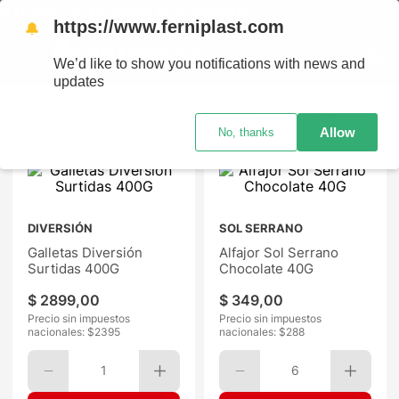
PAÍS - RETIRO GRATIS EN SUCURSALES
https://www.ferniplast.com
🔔
We’d like to show you notifications with news and
updates
Mayor precio
Allow
No, thanks
DIVERSIÓN
SOL SERRANO
Galletas Diversión
Alfajor Sol Serrano
Surtidas 400G
Chocolate 40G
$
2899
,
00
$
349
,
00
Precio sin impuestos
Precio sin impuestos
nacionales: $
2395
nacionales: $
288
1
6