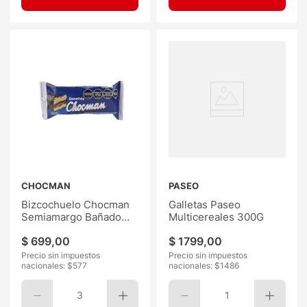
CHOCMAN
PASEO
Bizcochuelo Chocman
Galletas Paseo
Semiamargo Bañado
Multicereales 300G
35G
$
699
,
00
$
1799
,
00
Precio sin impuestos
Precio sin impuestos
nacionales: $
577
nacionales: $
1486
3
1