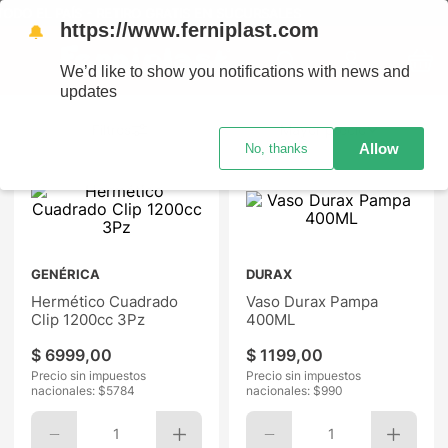
 PAÍS - RETIRO GRATIS EN SUCURSALES
https://www.ferniplast.com
🔔
We’d like to show you notifications with news and
updates
Mayor precio
Allow
No, thanks
GENÉRICA
DURAX
Hermético Cuadrado
Vaso Durax Pampa
Clip 1200cc 3Pz
400ML
$
6999
,
00
$
1199
,
00
Precio sin impuestos
Precio sin impuestos
nacionales: $
5784
nacionales: $
990
1
1