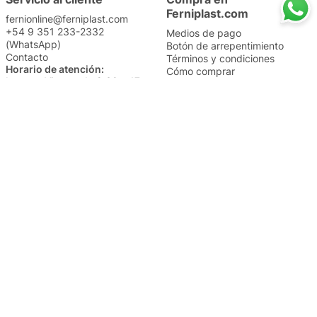
Ferniplast.com
fernionline@ferniplast.com
+54 9 351 233-2332
Medios de pago
(WhatsApp)
Botón de arrepentimiento
Contacto
Términos y condiciones
Horario de atención:
Cómo comprar
Lunes a Viernes de 8:30 a 17
Nuestros envíos
Sábados de 9 a 14
Cambios y devoluciones
Institucional
Categorías
Sucursales
Bazar y Hogar
Trabajá con nosotros
Perfumería
Quiénes somos
Librería
Preguntas frecuentes
Limpieza
Electro
Juguetería
Más vendidos
Cuidado de la piel
Cacerolas y Sartenes
Papelería
Cuidado de la ropa