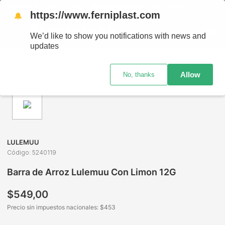
ENVÍOS A TODO EL PAÍS - RETIRO GRATIS EN SUCURSALES
https://www.ferniplast.com
🔔
We’d like to show you notifications with news and
updates
Golosinas y Alimentos
Cereales
Barras de Arroz
Barra de Arroz Lulemuu Con Limon 12G
Allow
No, thanks
LULEMUU
Código
:
5240119
Barra de Arroz Lulemuu Con Limon 12G
$
549
,
00
Precio sin impuestos nacionales: $
453