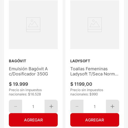
BAGÓVIT
LADYSOFT
Emulsión Bagóvit A
Toallas Femeninas
c/Dosificador 350G
Ladysoft T/Seca Normal
Más Protección 8Un
$
19
.
999
$
1199
,
00
Precio sin impuestos
Precio sin impuestos
nacionales: $
16.528
nacionales: $
990
1
1