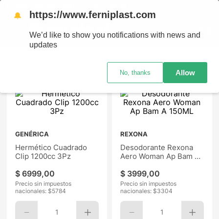
AÍS - RETIRO GRATIS EN SUCURSALES
https://www.ferniplast.com
🔔
We’d like to show you notifications with news and
updates
Mayor precio
Allow
No, thanks
GENÉRICA
REXONA
Hermético Cuadrado
Desodorante Rexona
Clip 1200cc 3Pz
Aero Woman Ap Bam A
150ML
$
6999
,
00
$
3999
,
00
Precio sin impuestos
Precio sin impuestos
nacionales: $
5784
nacionales: $
3304
1
1