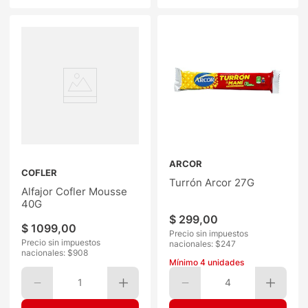
ARCOR
COFLER
Turrón Arcor 27G
Alfajor Cofler Mousse
40G
$
299
,
00
$
1099
,
00
Precio sin impuestos
Precio sin impuestos
nacionales: $
247
nacionales: $
908
Mínimo
4
unidades
1
4