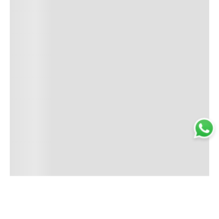
Trabajá con nosotros
Perfumería
Quiénes somos
Librería
Preguntas frecuentes
Limpieza
Electro
Juguetería
Más vendidos
Cuidado de la piel
Cacerolas y Sartenes
Papelería
Cuidado de la ropa
Mochilas
Pequeños electrodomésticos
Ferniplast © 2025. Todos los derechos reservados