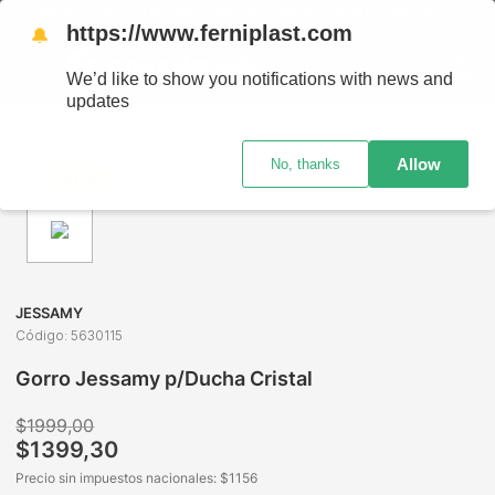
ENVÍOS A TODO EL PAÍS - RETIRO GRATIS EN SUCURSALES
https://www.ferniplast.com
🔔
We’d like to show you notifications with news and
updates
Perfumería
Cuidado Capilar
Accesorios para el Cabello
Allow
No, thanks
-
30%
JESSAMY
Código
:
5630115
Gorro Jessamy p/Ducha Cristal
$
1999
,
00
$
1399
,
30
Precio sin impuestos nacionales: $
1156