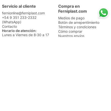
Servicio al cliente
Compra en
Ferniplast.com
fernionline@ferniplast.com
+54 9 351 233-2332
Medios de pago
(WhatsApp)
Botón de arrepentimiento
Contacto
Términos y condiciones
Horario de atención:
Cómo comprar
Lunes a Viernes de 8:30 a 17
Nuestros envíos
Sábados de 9 a 14
Cambios y devoluciones
Institucional
Categorías
Sucursales
Bazar y Hogar
Trabajá con nosotros
Perfumería
Quiénes somos
Librería
Preguntas frecuentes
Limpieza
Electro
Juguetería
Más vendidos
Cuidado de la piel
Cacerolas y Sartenes
Papelería