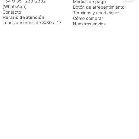
+54 9 351 233-2332
Medios de pago
(WhatsApp)
Botón de arrepentimiento
Contacto
Términos y condiciones
Horario de atención:
Cómo comprar
Lunes a Viernes de 8:30 a 17
Nuestros envíos
Sábados de 9 a 14
Cambios y devoluciones
Institucional
Categorías
Sucursales
Bazar y Hogar
Trabajá con nosotros
Perfumería
Quiénes somos
Librería
Preguntas frecuentes
Limpieza
Electro
Juguetería
Más vendidos
Cuidado de la piel
Cacerolas y Sartenes
Papelería
Cuidado de la ropa
Mochilas
Pequeños electrodomésticos