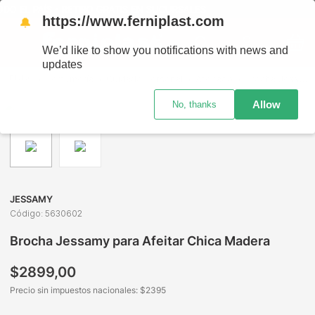
O EL PAÍS - RETIRO GRATIS EN SUCURSALES
https://www.ferniplast.com
🔔
We’d like to show you notifications with news and
updates
Perfumería
Cuidado Personal
Afeitado
Brocha Jessamy para Afeitar Chica Madera
Allow
No, thanks
JESSAMY
Código
:
5630602
Brocha Jessamy para Afeitar Chica Madera
$
2899
,
00
Precio sin impuestos nacionales: $
2395