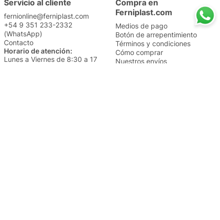
Servicio al cliente
Compra en
Ferniplast.com
fernionline@ferniplast.com
+54 9 351 233-2332
Medios de pago
(WhatsApp)
Botón de arrepentimiento
Contacto
Términos y condiciones
Horario de atención:
Cómo comprar
Lunes a Viernes de 8:30 a 17
Nuestros envíos
Sábados de 9 a 14
Cambios y devoluciones
Institucional
Categorías
Sucursales
Bazar y Hogar
Trabajá con nosotros
Perfumería
Quiénes somos
Librería
Preguntas frecuentes
Limpieza
Electro
Juguetería
Más vendidos
Cuidado de la piel
Cacerolas y Sartenes
Papelería
Cuidado de la ropa