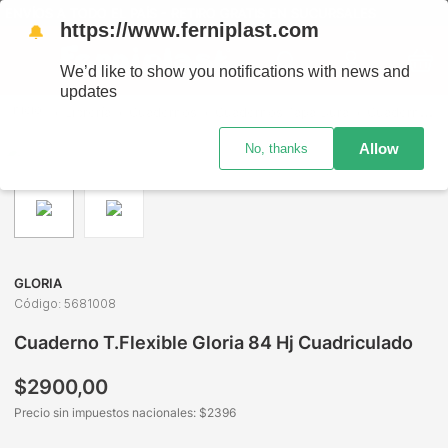
NVÍOS A TODO EL PAÍS - RETIRO GRATIS EN SUCURSALES
https://www.ferniplast.com
🔔
We’d like to show you notifications with news and
updates
Librería
Cuadernos
Cuadernos Tapa Dura
Cuaderno T.Flexible Gloria 84 Hj Cuadriculado
Allow
No, thanks
GLORIA
Código
:
5681008
Cuaderno T.Flexible Gloria 84 Hj Cuadriculado
$
2900
,
00
Precio sin impuestos nacionales: $
2396