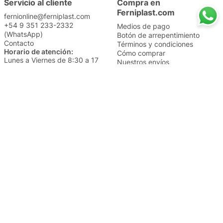
Servicio al cliente
Compra en
Ferniplast.com
fernionline@ferniplast.com
+54 9 351 233-2332
Medios de pago
(WhatsApp)
Botón de arrepentimiento
Contacto
Términos y condiciones
Horario de atención:
Cómo comprar
Lunes a Viernes de 8:30 a 17
Nuestros envíos
Sábados de 9 a 14
Cambios y devoluciones
Institucional
Categorías
Sucursales
Bazar y Hogar
Trabajá con nosotros
Perfumería
Quiénes somos
Librería
Preguntas frecuentes
Limpieza
Electro
Juguetería
Más vendidos
Cuidado de la piel
Cacerolas y Sartenes
Papelería
Cuidado de la ropa