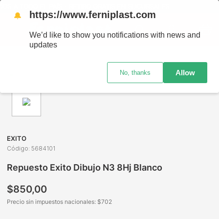
OS A TODO EL PAÍS - RETIRO GRATIS EN SUCURSALES
https://www.ferniplast.com
🔔
We’d like to show you notifications with news and
updates
Librería
Repuestos Escolares
Repuestos Escolares númer
Allow
No, thanks
EXITO
Código
:
5684101
Repuesto Exito Dibujo N3 8Hj Blanco
$
850
,
00
Precio sin impuestos nacionales: $
702