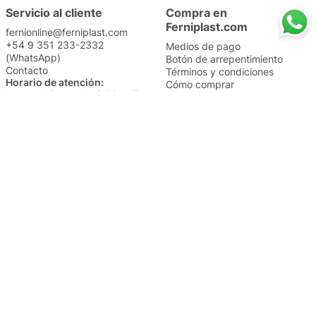
Servicio al cliente
Compra en
Ferniplast.com
fernionline@ferniplast.com
+54 9 351 233-2332
Medios de pago
(WhatsApp)
Botón de arrepentimiento
Contacto
Términos y condiciones
Horario de atención:
Cómo comprar
Lunes a Viernes de 8:30 a 17
Nuestros envíos
Sábados de 9 a 14
Cambios y devoluciones
Institucional
Categorías
Sucursales
Bazar y Hogar
Trabajá con nosotros
Perfumería
Quiénes somos
Librería
Preguntas frecuentes
Limpieza
Electro
Juguetería
Más vendidos
Cuidado de la piel
Cacerolas y Sartenes
Papelería