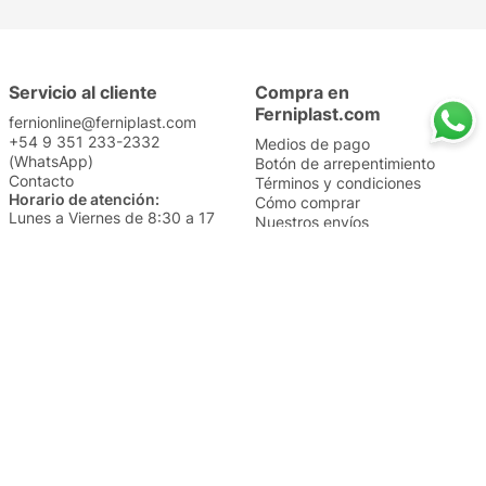
Servicio al cliente
Compra en
Ferniplast.com
fernionline@ferniplast.com
+54 9 351 233-2332
Medios de pago
(WhatsApp)
Botón de arrepentimiento
Contacto
Términos y condiciones
Horario de atención:
Cómo comprar
Lunes a Viernes de 8:30 a 17
Nuestros envíos
Sábados de 9 a 14
Cambios y devoluciones
Institucional
Categorías
Sucursales
Bazar y Hogar
Trabajá con nosotros
Perfumería
Quiénes somos
Librería
Preguntas frecuentes
Limpieza
Electro
Juguetería
Más vendidos