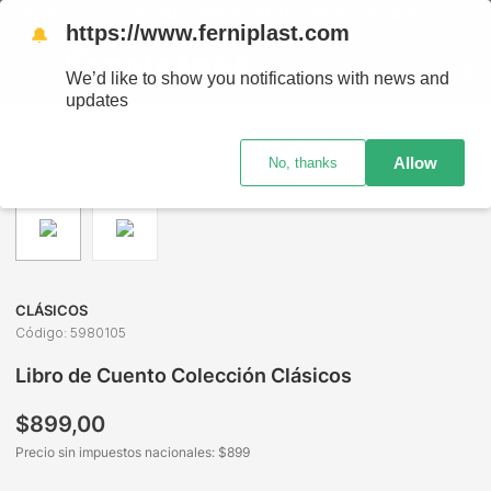
ENVÍOS A TODO EL PAÍS - RETIRO GRATIS EN SUCURSALES
https://www.ferniplast.com
🔔
We’d like to show you notifications with news and
updates
Librería
Cuentos y Libros para Colorear
Cuentos y Libros
Allow
No, thanks
CLÁSICOS
Código
:
5980105
Libro de Cuento Colección Clásicos
$
899
,
00
Precio sin impuestos nacionales: $
899