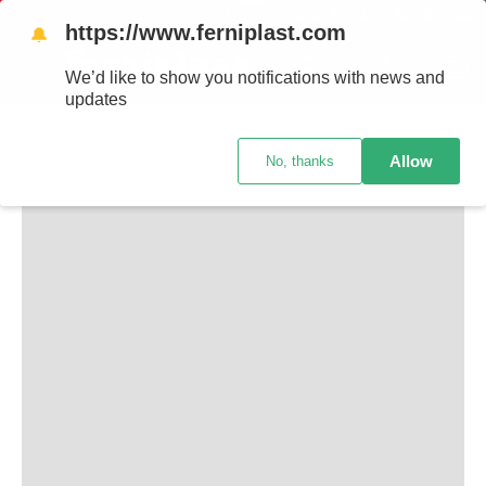
ENVÍOS A TODO EL PAÍS - RETIRO GRAT
https://www.ferniplast.com
🔔
TAMBIÉN TE PUEDE INTERESAR
We’d like to show you notifications with news and
updates
Allow
No, thanks