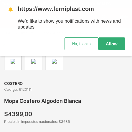
NVÍOS A TODO EL PAÍS - RETIRO GRATIS EN SUCURSALES
https://www.ferniplast.com
🔔
We’d like to show you notifications with news and
updates
Limpieza
Accesorios de Limpieza
Trapos y Mopas
Mopa
Allow
No, thanks
COSTERO
Código
:
6120111
Mopa Costero Algodon Blanca
$
4399
,
00
Precio sin impuestos nacionales: $
3635