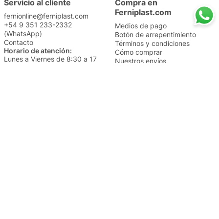
Servicio al cliente
Compra en
Ferniplast.com
fernionline@ferniplast.com
+54 9 351 233-2332
Medios de pago
(WhatsApp)
Botón de arrepentimiento
Contacto
Términos y condiciones
Horario de atención:
Cómo comprar
Lunes a Viernes de 8:30 a 17
Nuestros envíos
Sábados de 9 a 14
Cambios y devoluciones
Institucional
Categorías
Sucursales
Bazar y Hogar
Trabajá con nosotros
Perfumería
Quiénes somos
Librería
Preguntas frecuentes
Limpieza
Electro
Juguetería
Más vendidos
Cuidado de la piel
Cacerolas y Sartenes
Papelería
Cuidado de la ropa