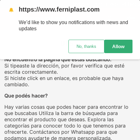
ENVÍOS A TODO EL PAÍS - RETIRO G
https://www.ferniplast.com
🔔
We’d like to show you notifications with news and
updates
UPS...
Allow
No, thanks
No encuentro la página que estás buscando.
Si tipeaste la dirección, por favor verifica que esté
escrita correctamente.
Si hiciste click en un enlace, es probable que haya
cambiado.
Que podés hacer?
Hay varias cosas que podes hacer para encontrar lo
que buscabas Utiliza la barra de búsqueda para
encontrar el producto que deseas. Explora las
categorías para conocer todo lo que tenemos para
ofrecerte. Contáctanos por Whatsapp para que
podamos ayudarte de manera personalizada.