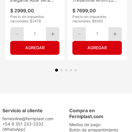
Elegante Aloe Vera
Tresemmé Antifrizz
30mts 6
120ML
$
2999
,
00
$
7699
,
00
Precio sin impuestos
Precio sin impuestos
nacionales: $
2478
nacionales: $
6362
1
1
Servicio al cliente
Compra en
Ferniplast.com
fernionline@ferniplast.com
+54 9 351 233-2332
Medios de pago
(WhatsApp)
Botón de arrepentimiento