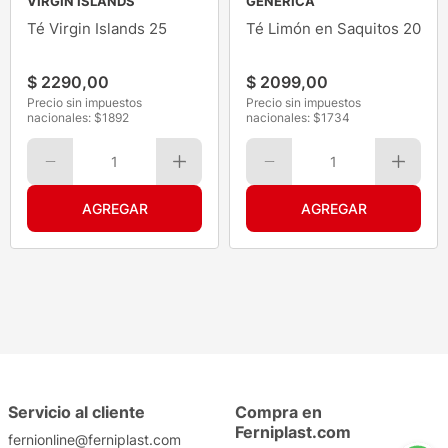
VIRGIN ISLANDS
GENÉRICA
Té Virgin Islands 25
Té Limón en Saquitos 20
$
2290
,
00
$
2099
,
00
Precio sin impuestos
Precio sin impuestos
nacionales: $
1892
nacionales: $
1734
1
1
Servicio al cliente
Compra en
Ferniplast.com
fernionline@ferniplast.com