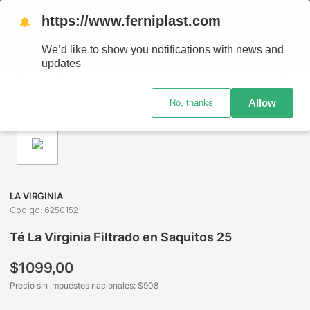
ENVÍOS A TODO EL PAÍS - RETIRO GRATIS EN SUCURSALES
https://www.ferniplast.com
🔔
We’d like to show you notifications with news and
updates
Golosinas y Alimentos
Infusiones
Té
Té La Virginia Filtrado en Saquitos 25
Allow
No, thanks
LA VIRGINIA
Código
:
6250152
Té La Virginia Filtrado en Saquitos 25
$
1099
,
00
Precio sin impuestos nacionales: $
908