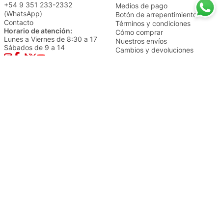
+54 9 351 233-2332
Medios de pago
(WhatsApp)
Botón de arrepentimiento
Contacto
Términos y condiciones
Horario de atención:
Cómo comprar
Lunes a Viernes de 8:30 a 17
Nuestros envíos
Sábados de 9 a 14
Cambios y devoluciones
Institucional
Categorías
Sucursales
Bazar y Hogar
Trabajá con nosotros
Perfumería
Quiénes somos
Librería
Preguntas frecuentes
Limpieza
Electro
Juguetería
Más vendidos
Cuidado de la piel
Cacerolas y Sartenes
Papelería
Cuidado de la ropa
Mochilas
Pequeños electrodomésticos