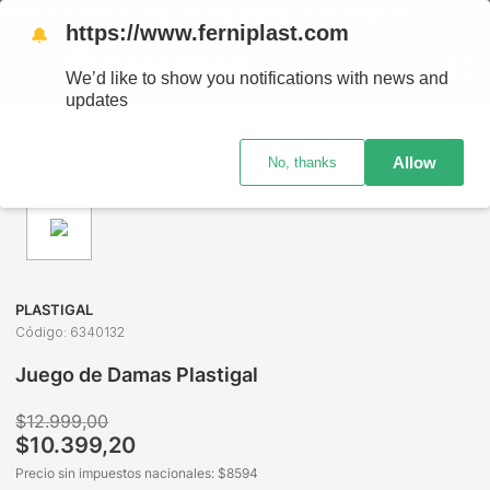
NVÍOS A TODO EL PAÍS - RETIRO GRATIS EN SUCURSALES
https://www.ferniplast.com
🔔
We’d like to show you notifications with news and
updates
Juguetería
Juegos de Mesa y Cartas
Habilidad e Ingenio
Allow
No, thanks
-
20%
PLASTIGAL
Código
:
6340132
Juego de Damas Plastigal
$
12
.
999
,
00
$
10
.
399
,
20
Precio sin impuestos nacionales: $
8594