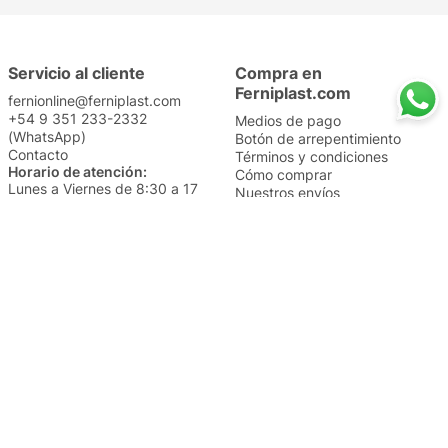
Servicio al cliente
Compra en
Ferniplast.com
fernionline@ferniplast.com
+54 9 351 233-2332
Medios de pago
(WhatsApp)
Botón de arrepentimiento
Contacto
Términos y condiciones
Horario de atención:
Cómo comprar
Lunes a Viernes de 8:30 a 17
Nuestros envíos
Sábados de 9 a 14
Cambios y devoluciones
Institucional
Categorías
Sucursales
Bazar y Hogar
Trabajá con nosotros
Perfumería
Quiénes somos
Librería
Preguntas frecuentes
Limpieza
Electro
Juguetería
Más vendidos