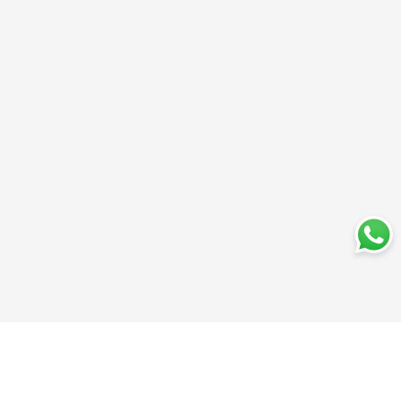
Trabajá con nosotros
Perfumería
Quiénes somos
Librería
Preguntas frecuentes
Limpieza
Electro
Juguetería
Más vendidos
Cuidado de la piel
Cacerolas y Sartenes
Papelería
Cuidado de la ropa
Mochilas
Pequeños electrodomésticos
Ferniplast © 2025. Todos los derechos reservados