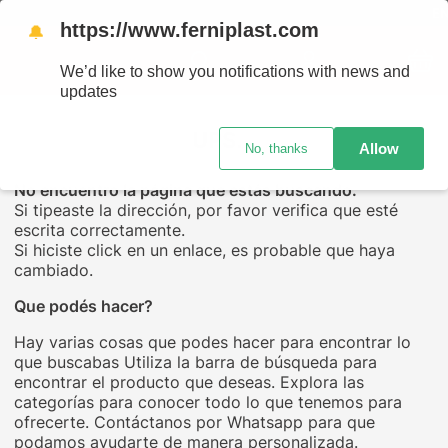
ENV
https://www.ferniplast.com
🔔
We’d like to show you notifications with news and
updates
UPS...
Allow
No, thanks
No encuentro la página que estás buscando.
Si tipeaste la dirección, por favor verifica que esté
escrita correctamente.
Si hiciste click en un enlace, es probable que haya
cambiado.
Que podés hacer?
Hay varias cosas que podes hacer para encontrar lo
que buscabas Utiliza la barra de búsqueda para
encontrar el producto que deseas. Explora las
categorías para conocer todo lo que tenemos para
ofrecerte. Contáctanos por Whatsapp para que
podamos ayudarte de manera personalizada.